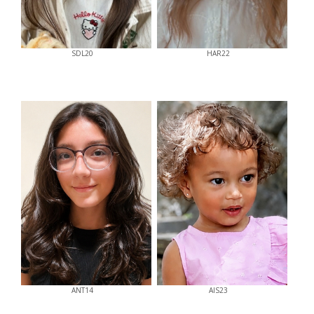
SDL20
HAR22
ANT14
AIS23