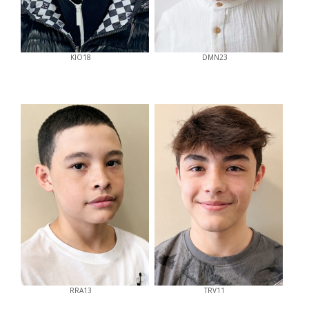
KIO18
DMN23
RRA13
TRV11