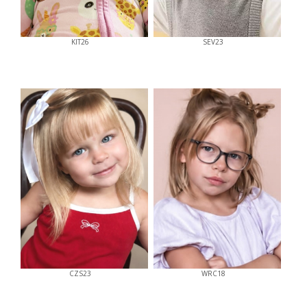
KIT26
SEV23
CZS23
WRC18