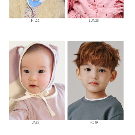
HIL22
LUN26
LIA25
JKE19