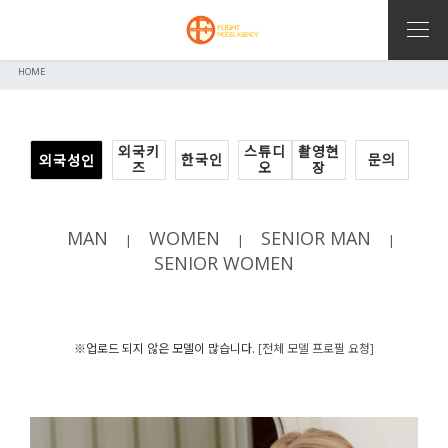
HOME
외국키
스튜디
촬영현
한국인
문의
외국성인
즈
오
장
MAN
WOMEN
SENIOR MAN
|
|
|
SENIOR WOMEN
※업로드 되지 않은 모델이 많습니다.
[전체 모델 프로필 요청]