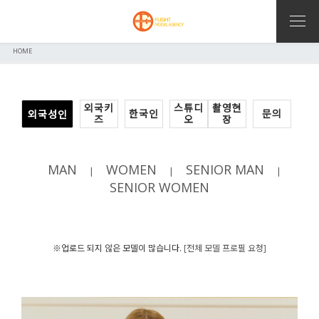
HOME
외국키
스튜디
촬영현
한국인
문의
외국성인
즈
오
장
MAN
WOMEN
SENIOR MAN
|
|
|
SENIOR WOMEN
※업로드 되지 않은 모델이 많습니다.
[전체 모델 프로필 요청]