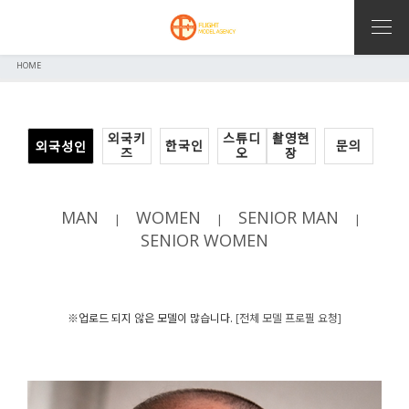
HOME
외국키
스튜디
촬영현
한국인
문의
외국성인
즈
오
장
MAN
WOMEN
SENIOR MAN
|
|
|
SENIOR WOMEN
※업로드 되지 않은 모델이 많습니다.
[전체 모델 프로필 요청]