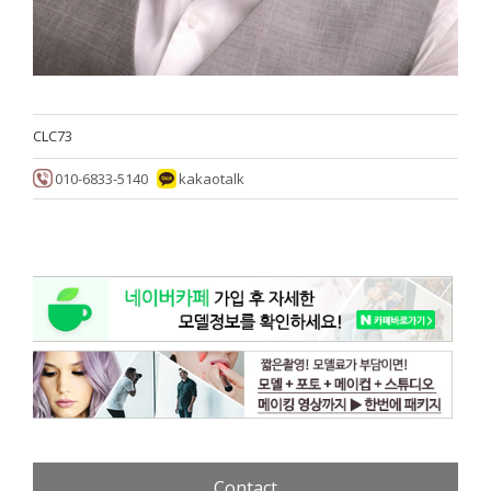
CLC73
010-6833-5140
kakaotalk
Contact