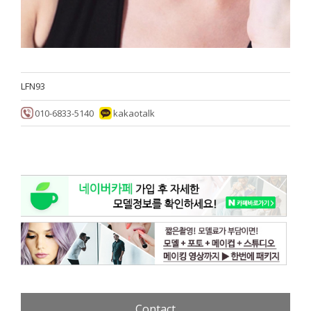
LFN93
010-6833-5140
kakaotalk
Contact