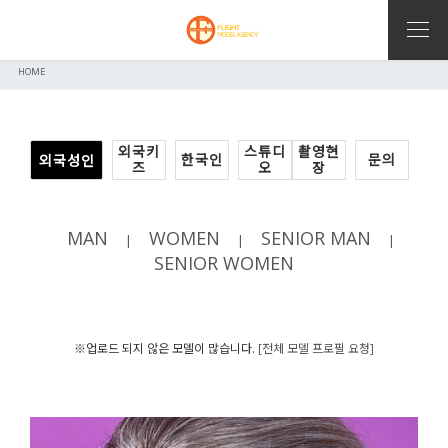
HOME
외국키
스튜디
촬영현
한국인
문의
외국성인
즈
오
장
MAN
WOMEN
SENIOR MAN
|
|
|
SENIOR WOMEN
※업로드 되지 않은 모델이 많습니다.
[전체 모델 프로필 요청]